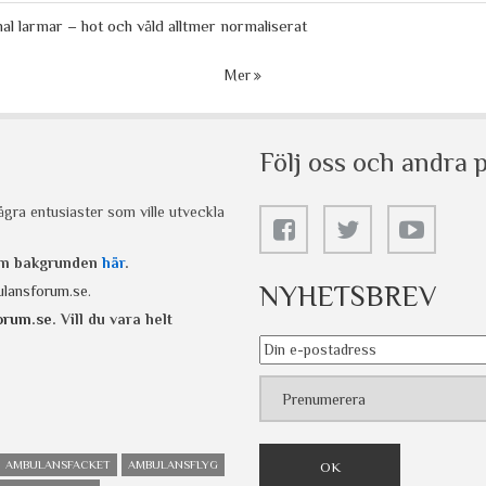
 larmar – hot och våld alltmer normaliserat
Mer
Följ oss och andra p
gra entusiaster som ville utveckla
 om bakgrunden
här
.
NYHETSBREV
lansforum.se
.
orum.se
. Vill du vara helt
AMBULANSFACKET
AMBULANSFLYG