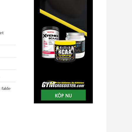
et
 falde