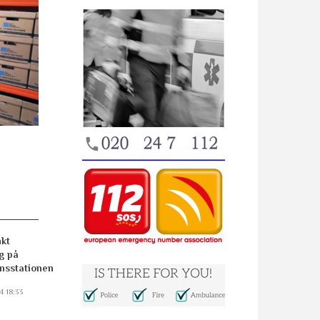
kt
g på
nsstationen
4 18:33