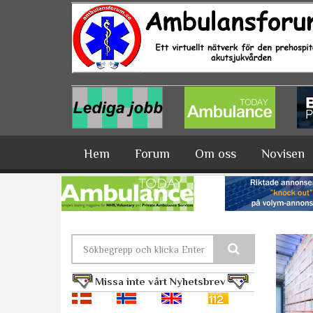
Hoppa till huvudinnehåll
Hem
Forum
Om oss
Novisen
Sökformulär
Missa inte vårt Nyhetsbrev