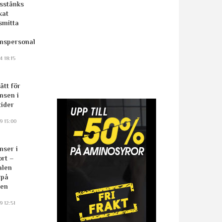
sstänks
kat
smitta
nspersonal
4 18:15
ätt för
nsen i
ider
9 13:00
nser i
ort –
alen
 på
sen
9 12:51