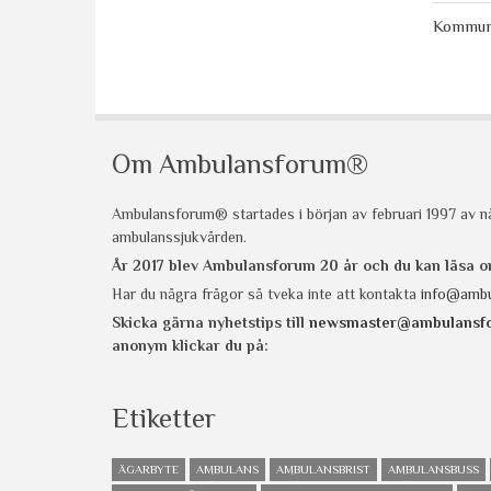
Kommunal
Om Ambulansforum®
Ambulansforum® startades i början av februari 1997 av nå
ambulanssjukvården.
År 2017 blev Ambulansforum 20 år och du kan läsa
Har du några frågor så tveka inte att kontakta
info@ambu
Skicka gärna nyhetstips till
newsmaster@ambulansf
anonym klickar du på:
Etiketter
ÄGARBYTE
AMBULANS
AMBULANSBRIST
AMBULANSBUSS