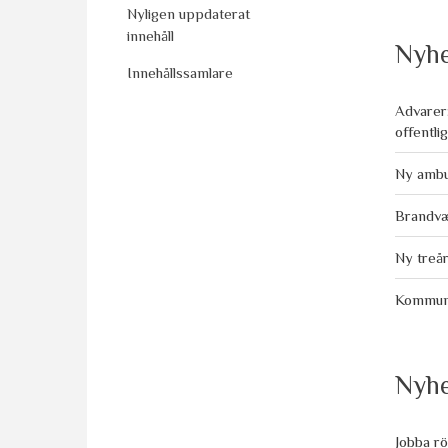
Nyligen uppdaterat
innehåll
Nyhe
Innehållssamlare
Advarer:
offentli
Ny ambu
Brandvæ
Ny treår
Kommuner
Nyhe
Jobba r