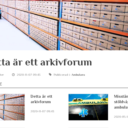
ta är ett arkivforum
ter
2020-11-07 09:43
Publicerad i:
Ambulans
E
Detta är ett
Misstän
arkivforum
stöldvå
ambula
2020-11-07 09:43
2020-05-1