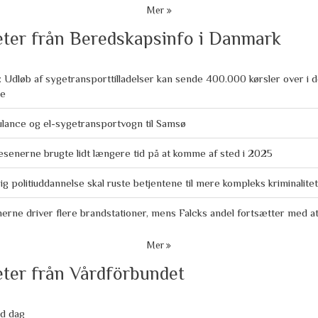
Mer
ter från Beredskapsinfo i Danmark
 Udløb af sygetransporttilladelser kan sende 400.000 kørsler over i d
ge
lance og el-sygetransportvogn til Samsø
senerne brugte lidt længere tid på at komme af sted i 2025
ig politiuddannelse skal ruste betjentene til mere kompleks kriminalitet
ne driver flere brandstationer, mens Falcks andel fortsætter med at
Mer
ter från Vårdförbundet
öd dag