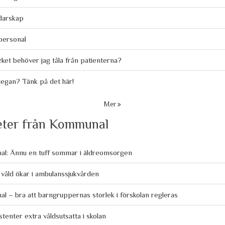
darskap
personal
et behöver jag tåla från patienterna?
llegan? Tänk på det här!
Mer
ter från Kommunal
l: Ännu en tuff sommar i äldreomsorgen
våld ökar i ambulanssjukvården
 – bra att barngruppernas storlek i förskolan regleras
stenter extra våldsutsatta i skolan