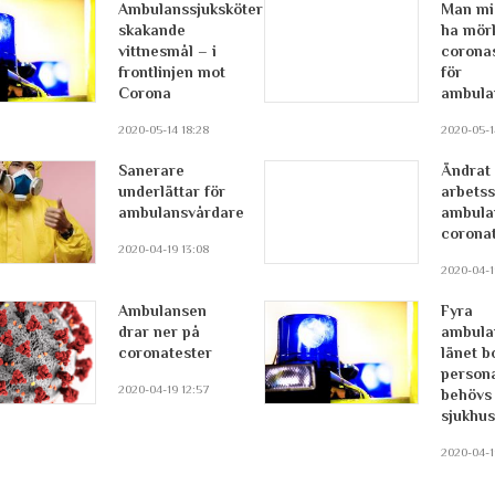
Ambulanssjuksköterskans
Man mi
skakande
ha mör
vittnesmål – i
corona
frontlinjen mot
för
Corona
ambula
2020-05-14 18:28
2020-05-1
Sanerare
Ändrat
underlättar för
arbetss
ambulansvårdare
ambula
coronat
2020-04-19 13:08
2020-04-1
Ambulansen
Fyra
drar ner på
ambula
coronatester
länet b
person
2020-04-19 12:57
behövs
sjukhu
2020-04-1