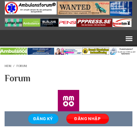
Hoppa till huvudinnehåll
HEM
/
FORUM
Forum