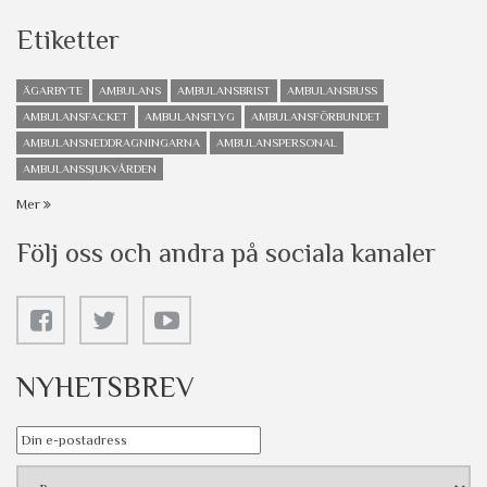
Etiketter
ÄGARBYTE
AMBULANS
AMBULANSBRIST
AMBULANSBUSS
AMBULANSFACKET
AMBULANSFLYG
AMBULANSFÖRBUNDET
AMBULANSNEDDRAGNINGARNA
AMBULANSPERSONAL
AMBULANSSJUKVÅRDEN
Mer
Följ oss och andra på sociala kanaler
NYHETSBREV