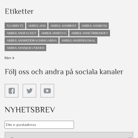
Etiketter
ÄGARBYTE
AMBULANS
AMBULANSBRIST
AMBULANSBUSS
AMBULANSFACKET
AMBULANSFLYG
AMBULANSFÖRBUNDET
AMBULANSNEDDRAGNINGARNA
AMBULANSPERSONAL
AMBULANSSJUKVÅRDEN
Mer
Följ oss och andra på sociala kanaler
NYHETSBREV