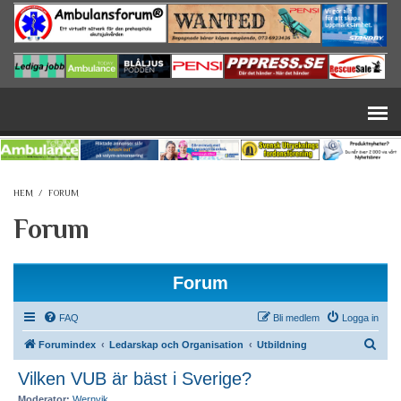
Hoppa till huvudinnehåll
HEM
/
FORUM
Forum