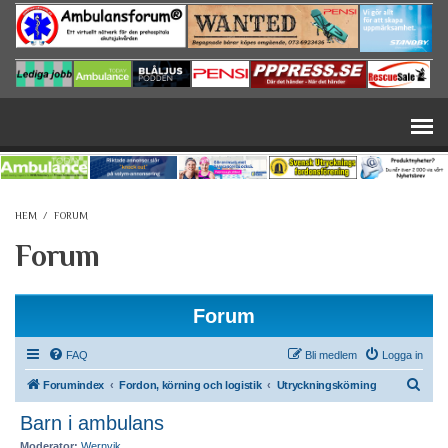
Hoppa till huvudinnehåll
HEM
/
FORUM
Forum