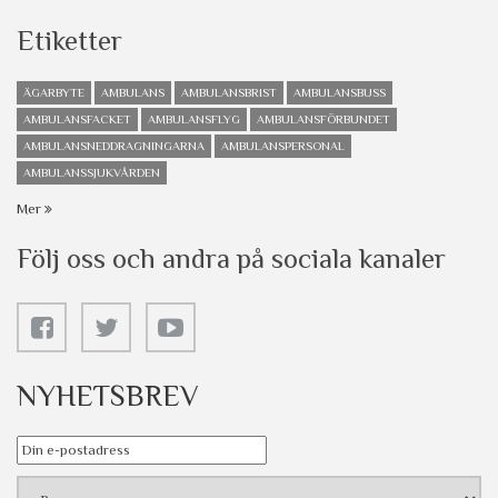
Etiketter
ÄGARBYTE
AMBULANS
AMBULANSBRIST
AMBULANSBUSS
AMBULANSFACKET
AMBULANSFLYG
AMBULANSFÖRBUNDET
AMBULANSNEDDRAGNINGARNA
AMBULANSPERSONAL
AMBULANSSJUKVÅRDEN
Mer
Följ oss och andra på sociala kanaler
NYHETSBREV