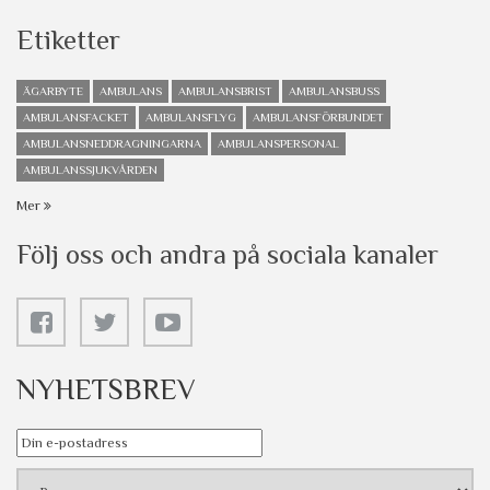
Etiketter
ÄGARBYTE
AMBULANS
AMBULANSBRIST
AMBULANSBUSS
AMBULANSFACKET
AMBULANSFLYG
AMBULANSFÖRBUNDET
AMBULANSNEDDRAGNINGARNA
AMBULANSPERSONAL
AMBULANSSJUKVÅRDEN
Mer
Följ oss och andra på sociala kanaler
NYHETSBREV