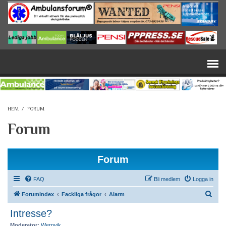
Hoppa till huvudinnehåll
HEM
/
FORUM
Forum