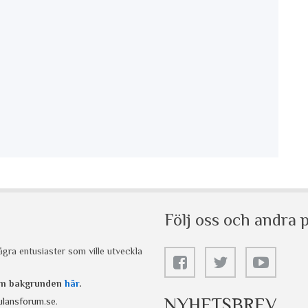
Följ oss och andra p
gra entusiaster som ville utveckla
 om bakgrunden
här
.
NYHETSBREV
lansforum.se
.