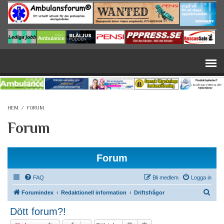
Hoppa till huvudinnehåll
HEM
/
FORUM
Forum