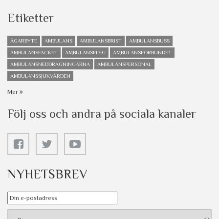
Etiketter
ÄGARBYTE
AMBULANS
AMBULANSBRIST
AMBULANSBUSS
AMBULANSFACKET
AMBULANSFLYG
AMBULANSFÖRBUNDET
AMBULANSNEDDRAGNINGARNA
AMBULANSPERSONAL
AMBULANSSJUKVÅRDEN
Mer
Följ oss och andra på sociala kanaler
NYHETSBREV