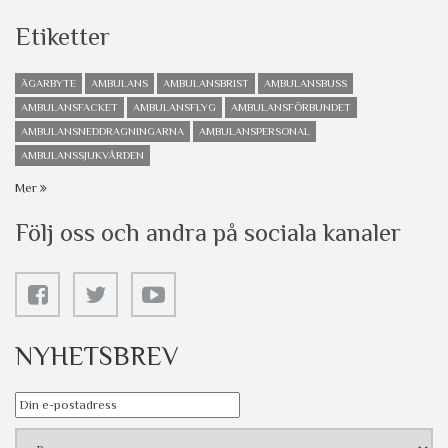
Etiketter
ÄGARBYTE
AMBULANS
AMBULANSBRIST
AMBULANSBUSS
AMBULANSFACKET
AMBULANSFLYG
AMBULANSFÖRBUNDET
AMBULANSNEDDRAGNINGARNA
AMBULANSPERSONAL
AMBULANSSJUKVÅRDEN
Mer
Följ oss och andra på sociala kanaler
NYHETSBREV