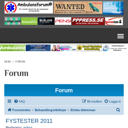
Hoppa till huvudinnehåll
HEM
/
FORUM
Forum