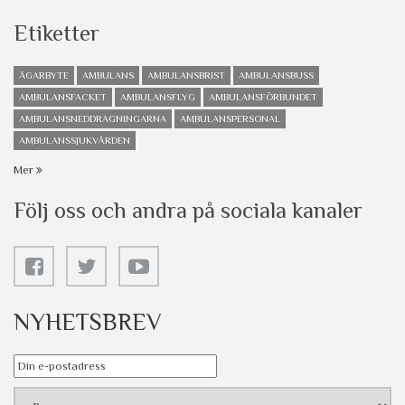
Etiketter
ÄGARBYTE
AMBULANS
AMBULANSBRIST
AMBULANSBUSS
AMBULANSFACKET
AMBULANSFLYG
AMBULANSFÖRBUNDET
AMBULANSNEDDRAGNINGARNA
AMBULANSPERSONAL
AMBULANSSJUKVÅRDEN
Mer
Följ oss och andra på sociala kanaler
NYHETSBREV