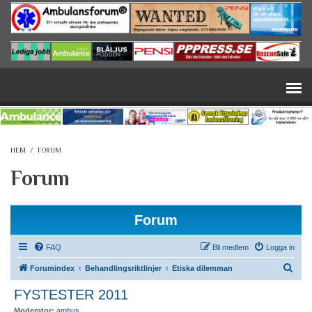
Hoppa till huvudinnehåll
HEM
/
FORUM
Forum