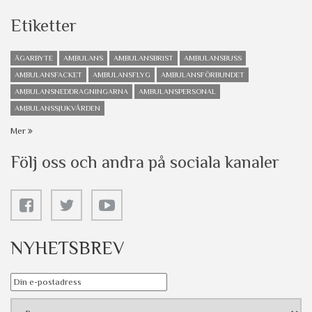
Etiketter
ÄGARBYTE
AMBULANS
AMBULANSBRIST
AMBULANSBUSS
AMBULANSFACKET
AMBULANSFLYG
AMBULANSFÖRBUNDET
AMBULANSNEDDRAGNINGARNA
AMBULANSPERSONAL
AMBULANSSJUKVÅRDEN
Mer
Följ oss och andra på sociala kanaler
NYHETSBREV