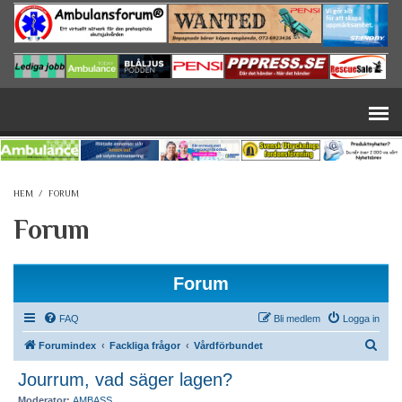
Hoppa till huvudinnehåll
HEM
/
FORUM
Forum