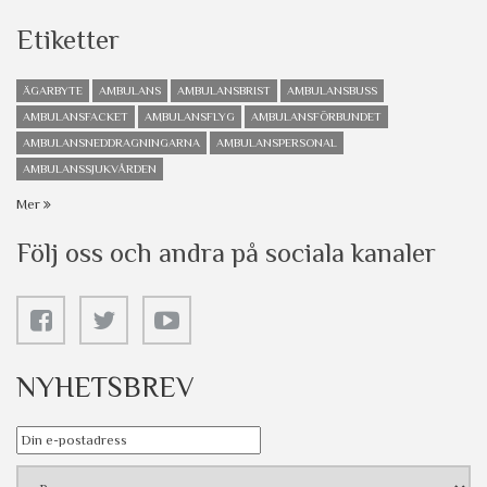
Etiketter
ÄGARBYTE
AMBULANS
AMBULANSBRIST
AMBULANSBUSS
AMBULANSFACKET
AMBULANSFLYG
AMBULANSFÖRBUNDET
AMBULANSNEDDRAGNINGARNA
AMBULANSPERSONAL
AMBULANSSJUKVÅRDEN
Mer
Följ oss och andra på sociala kanaler
NYHETSBREV