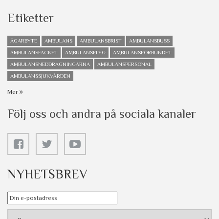
Etiketter
ÄGARBYTE
AMBULANS
AMBULANSBRIST
AMBULANSBUSS
AMBULANSFACKET
AMBULANSFLYG
AMBULANSFÖRBUNDET
AMBULANSNEDDRAGNINGARNA
AMBULANSPERSONAL
AMBULANSSJUKVÅRDEN
Mer
Följ oss och andra på sociala kanaler
NYHETSBREV