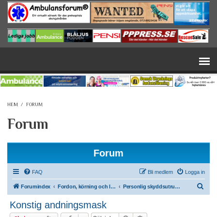
Hoppa till huvudinnehåll
HEM
/
FORUM
Forum