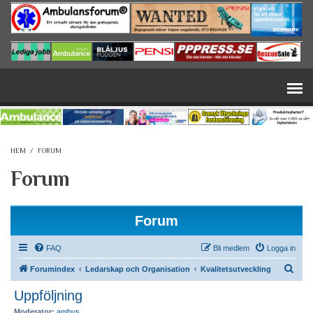
Hoppa till huvudinnehåll
HEM
/
FORUM
Forum