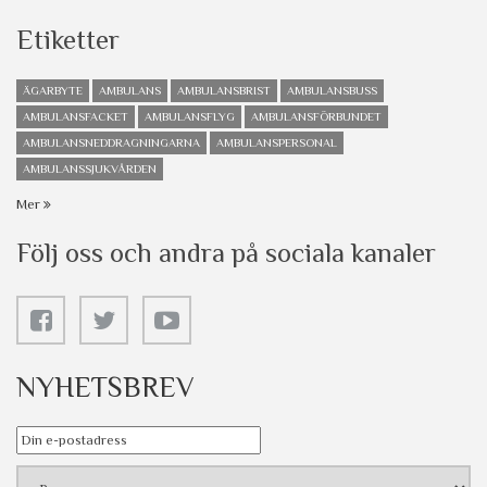
Etiketter
ÄGARBYTE
AMBULANS
AMBULANSBRIST
AMBULANSBUSS
AMBULANSFACKET
AMBULANSFLYG
AMBULANSFÖRBUNDET
AMBULANSNEDDRAGNINGARNA
AMBULANSPERSONAL
AMBULANSSJUKVÅRDEN
Mer
Följ oss och andra på sociala kanaler
NYHETSBREV