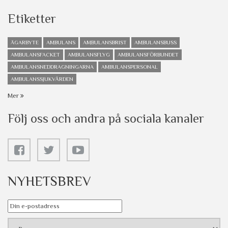
Etiketter
ÄGARBYTE
AMBULANS
AMBULANSBRIST
AMBULANSBUSS
AMBULANSFACKET
AMBULANSFLYG
AMBULANSFÖRBUNDET
AMBULANSNEDDRAGNINGARNA
AMBULANSPERSONAL
AMBULANSSJUKVÅRDEN
Mer
Följ oss och andra på sociala kanaler
NYHETSBREV