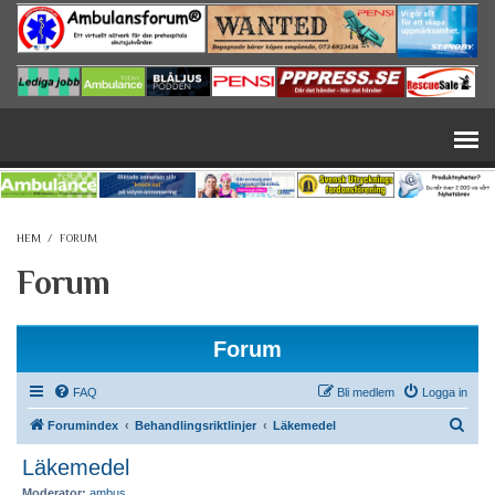
Hoppa till huvudinnehåll
HEM
/
FORUM
Forum