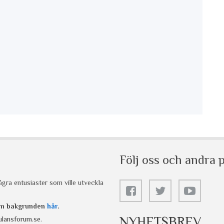
Följ oss och andra p
gra entusiaster som ville utveckla
 om bakgrunden
här
.
NYHETSBREV
lansforum.se
.