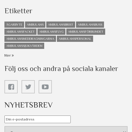
Etiketter
ÄGARBYTE
AMBULANS
AMBULANSBRIST
AMBULANSBUSS
AMBULANSFACKET
AMBULANSFLYG
AMBULANSFÖRBUNDET
AMBULANSNEDDRAGNINGARNA
AMBULANSPERSONAL
AMBULANSSJUKVÅRDEN
Mer
Följ oss och andra på sociala kanaler
NYHETSBREV