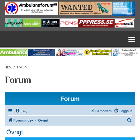
Hoppa till huvudinnehåll
HEM
/
FORUM
Forum