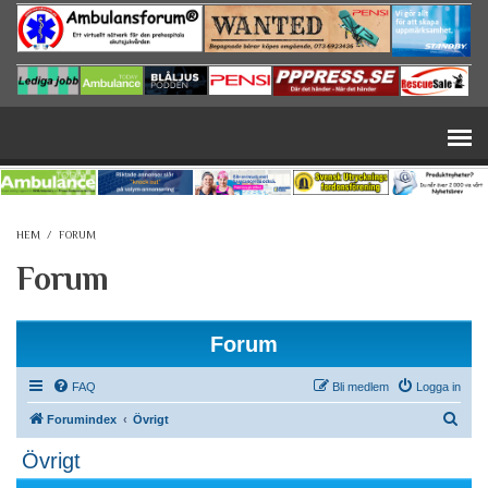
Hoppa till huvudinnehåll
HEM
/
FORUM
Forum