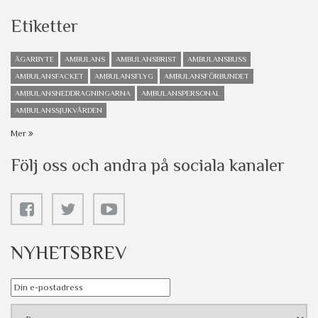
Etiketter
ÄGARBYTE
AMBULANS
AMBULANSBRIST
AMBULANSBUSS
AMBULANSFACKET
AMBULANSFLYG
AMBULANSFÖRBUNDET
AMBULANSNEDDRAGNINGARNA
AMBULANSPERSONAL
AMBULANSSJUKVÅRDEN
Mer
Följ oss och andra på sociala kanaler
NYHETSBREV