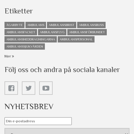
Etiketter
ÄGARBYTE
AMBULANS
AMBULANSBRIST
AMBULANSBUSS
AMBULANSFACKET
AMBULANSFLYG
AMBULANSFÖRBUNDET
AMBULANSNEDDRAGNINGARNA
AMBULANSPERSONAL
AMBULANSSJUKVÅRDEN
Mer
Följ oss och andra på sociala kanaler
NYHETSBREV