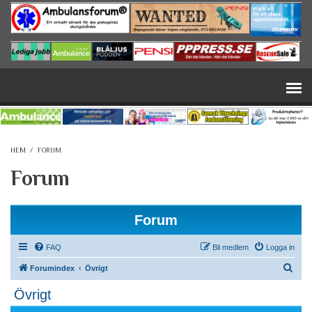
Hoppa till huvudinnehåll
HEM
/
FORUM
Forum