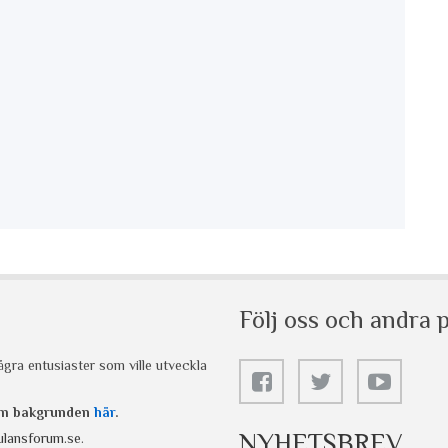
Följ oss och andra p
gra entusiaster som ville utveckla
 om bakgrunden
här
.
NYHETSBREV
lansforum.se
.