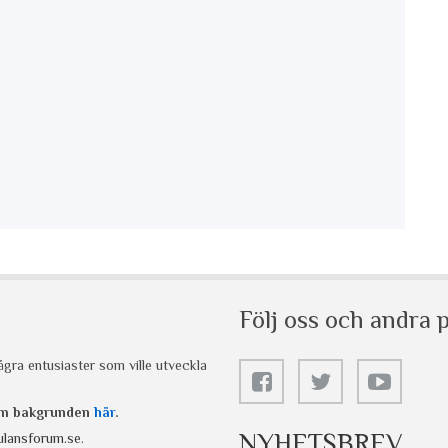
Följ oss och andra p
gra entusiaster som ville utveckla
 om bakgrunden
här
.
NYHETSBREV
lansforum.se
.