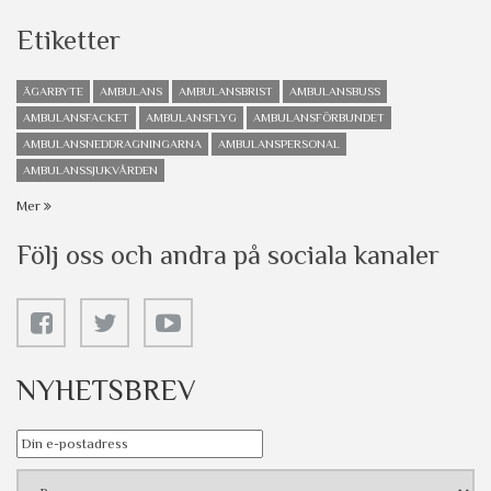
Etiketter
ÄGARBYTE
AMBULANS
AMBULANSBRIST
AMBULANSBUSS
AMBULANSFACKET
AMBULANSFLYG
AMBULANSFÖRBUNDET
AMBULANSNEDDRAGNINGARNA
AMBULANSPERSONAL
AMBULANSSJUKVÅRDEN
Mer
Följ oss och andra på sociala kanaler
NYHETSBREV