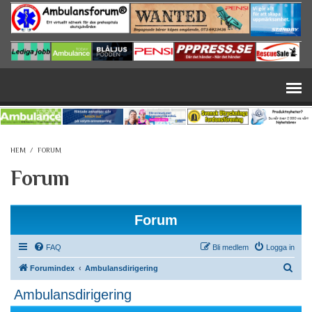
Hoppa till huvudinnehåll
HEM
/
FORUM
Forum