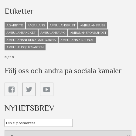
Etiketter
ÄGARBYTE
AMBULANS
AMBULANSBRIST
AMBULANSBUSS
AMBULANSFACKET
AMBULANSFLYG
AMBULANSFÖRBUNDET
AMBULANSNEDDRAGNINGARNA
AMBULANSPERSONAL
AMBULANSSJUKVÅRDEN
Mer
Följ oss och andra på sociala kanaler
NYHETSBREV