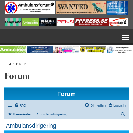
Hoppa till huvudinnehåll
HEM
/
FORUM
Forum