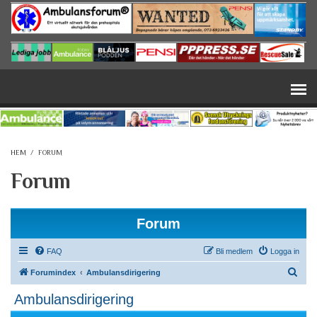
Hoppa till huvudinnehåll
HEM
/
FORUM
Forum