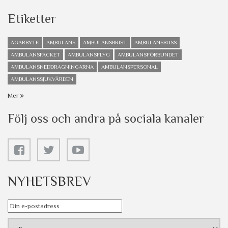
Etiketter
ÄGARBYTE
AMBULANS
AMBULANSBRIST
AMBULANSBUSS
AMBULANSFACKET
AMBULANSFLYG
AMBULANSFÖRBUNDET
AMBULANSNEDDRAGNINGARNA
AMBULANSPERSONAL
AMBULANSSJUKVÅRDEN
Mer
Följ oss och andra på sociala kanaler
NYHETSBREV