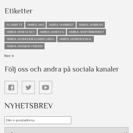
Etiketter
ÄGARBYTE
AMBULANS
AMBULANSBRIST
AMBULANSBUSS
AMBULANSFACKET
AMBULANSFLYG
AMBULANSFÖRBUNDET
AMBULANSNEDDRAGNINGARNA
AMBULANSPERSONAL
AMBULANSSJUKVÅRDEN
Mer
Följ oss och andra på sociala kanaler
NYHETSBREV