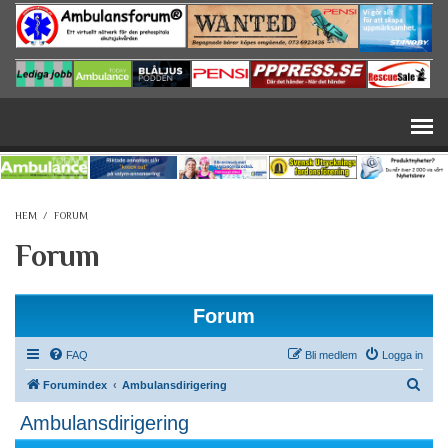
Hoppa till huvudinnehåll
HEM
/
FORUM
Forum