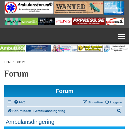
Hoppa till huvudinnehåll
HEM
/
FORUM
Forum