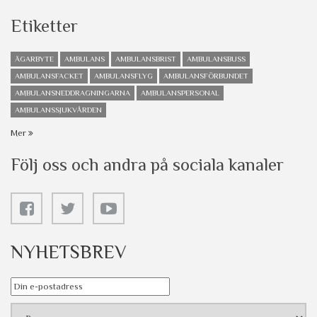
Etiketter
ÄGARBYTE
AMBULANS
AMBULANSBRIST
AMBULANSBUSS
AMBULANSFACKET
AMBULANSFLYG
AMBULANSFÖRBUNDET
AMBULANSNEDDRAGNINGARNA
AMBULANSPERSONAL
AMBULANSSJUKVÅRDEN
Mer
Följ oss och andra på sociala kanaler
NYHETSBREV