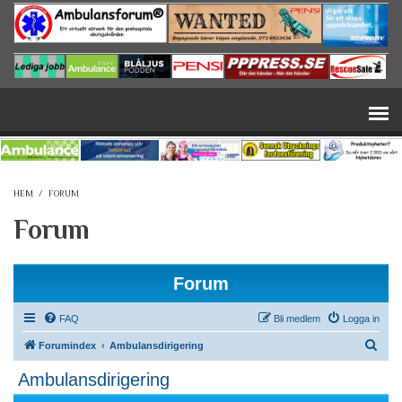
Hoppa till huvudinnehåll
HEM
/
FORUM
Forum