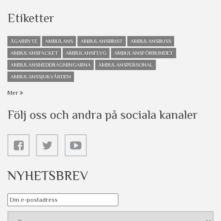
Etiketter
ÄGARBYTE
AMBULANS
AMBULANSBRIST
AMBULANSBUSS
AMBULANSFACKET
AMBULANSFLYG
AMBULANSFÖRBUNDET
AMBULANSNEDDRAGNINGARNA
AMBULANSPERSONAL
AMBULANSSJUKVÅRDEN
Mer
Följ oss och andra på sociala kanaler
NYHETSBREV