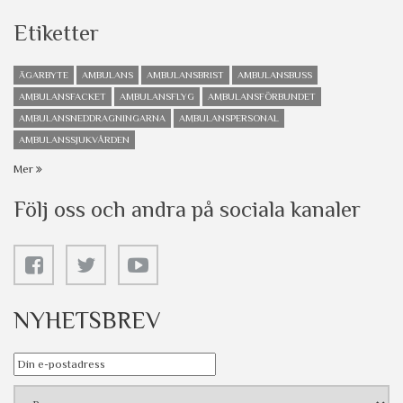
Etiketter
ÄGARBYTE
AMBULANS
AMBULANSBRIST
AMBULANSBUSS
AMBULANSFACKET
AMBULANSFLYG
AMBULANSFÖRBUNDET
AMBULANSNEDDRAGNINGARNA
AMBULANSPERSONAL
AMBULANSSJUKVÅRDEN
Mer
Följ oss och andra på sociala kanaler
NYHETSBREV