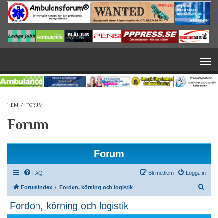
Hoppa till huvudinnehåll
HEM
/
FORUM
Forum