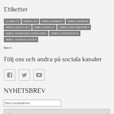
Etiketter
ÄGARBYTE
AMBULANS
AMBULANSBRIST
AMBULANSBUSS
AMBULANSFACKET
AMBULANSFLYG
AMBULANSFÖRBUNDET
AMBULANSNEDDRAGNINGARNA
AMBULANSPERSONAL
AMBULANSSJUKVÅRDEN
Mer
Följ oss och andra på sociala kanaler
NYHETSBREV