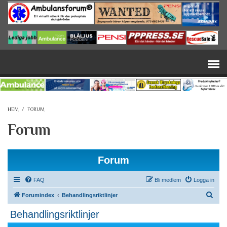
Hoppa till huvudinnehåll
HEM
/
FORUM
Forum