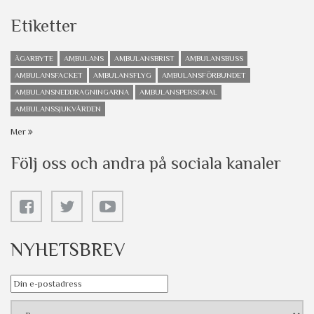
Etiketter
ÄGARBYTE
AMBULANS
AMBULANSBRIST
AMBULANSBUSS
AMBULANSFACKET
AMBULANSFLYG
AMBULANSFÖRBUNDET
AMBULANSNEDDRAGNINGARNA
AMBULANSPERSONAL
AMBULANSSJUKVÅRDEN
Mer
Följ oss och andra på sociala kanaler
NYHETSBREV