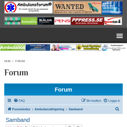
Hoppa till huvudinnehåll
HEM
/
FORUM
Forum