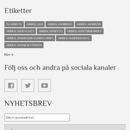
Etiketter
ÄGARBYTE
AMBULANS
AMBULANSBRIST
AMBULANSBUSS
AMBULANSFACKET
AMBULANSFLYG
AMBULANSFÖRBUNDET
AMBULANSNEDDRAGNINGARNA
AMBULANSPERSONAL
AMBULANSSJUKVÅRDEN
Mer
Följ oss och andra på sociala kanaler
NYHETSBREV