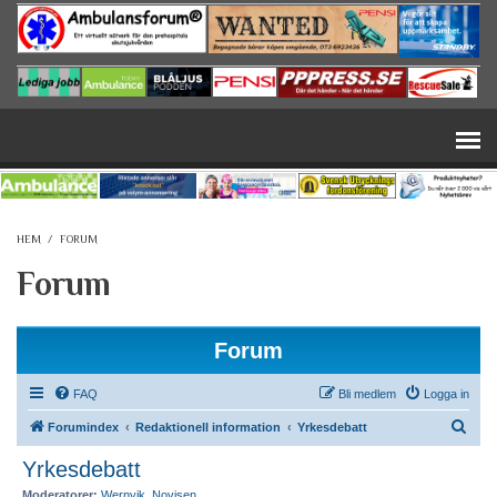
Hoppa till huvudinnehåll
HEM
/
FORUM
Forum