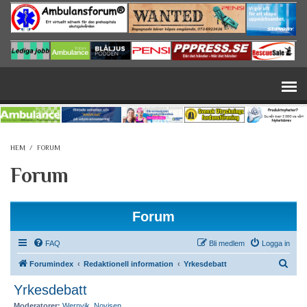
Hoppa till huvudinnehåll
HEM
/
FORUM
Forum