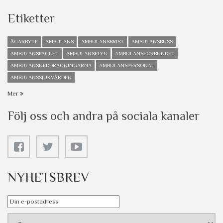
Etiketter
ÄGARBYTE
AMBULANS
AMBULANSBRIST
AMBULANSBUSS
AMBULANSFACKET
AMBULANSFLYG
AMBULANSFÖRBUNDET
AMBULANSNEDDRAGNINGARNA
AMBULANSPERSONAL
AMBULANSSJUKVÅRDEN
Mer
Följ oss och andra på sociala kanaler
NYHETSBREV