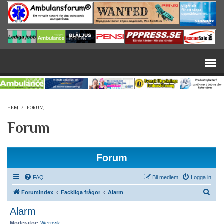
Hoppa till huvudinnehåll
HEM
/
FORUM
Forum