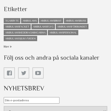
Etiketter
ÄGARBYTE
AMBULANS
AMBULANSBRIST
AMBULANSBUSS
AMBULANSFACKET
AMBULANSFLYG
AMBULANSFÖRBUNDET
AMBULANSNEDDRAGNINGARNA
AMBULANSPERSONAL
AMBULANSSJUKVÅRDEN
Mer
Följ oss och andra på sociala kanaler
NYHETSBREV