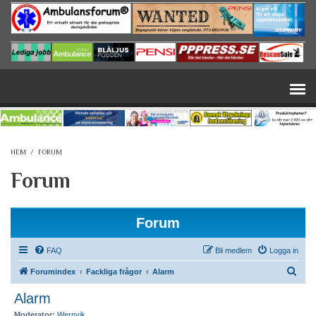
Hoppa till huvudinnehåll
HEM
/
FORUM
Forum