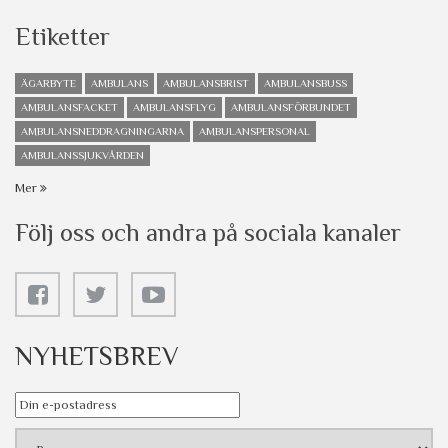
Etiketter
ÄGARBYTE
AMBULANS
AMBULANSBRIST
AMBULANSBUSS
AMBULANSFACKET
AMBULANSFLYG
AMBULANSFÖRBUNDET
AMBULANSNEDDRAGNINGARNA
AMBULANSPERSONAL
AMBULANSSJUKVÅRDEN
Mer
Följ oss och andra på sociala kanaler
NYHETSBREV