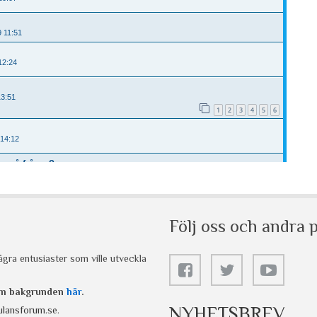
Följ oss och andra p
gra entusiaster som ville utveckla
 om bakgrunden
här
.
NYHETSBREV
lansforum.se
.