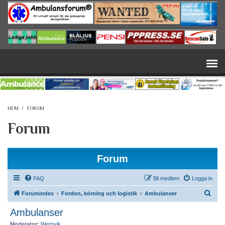
Hoppa till huvudinnehåll
HEM
/
FORUM
Forum