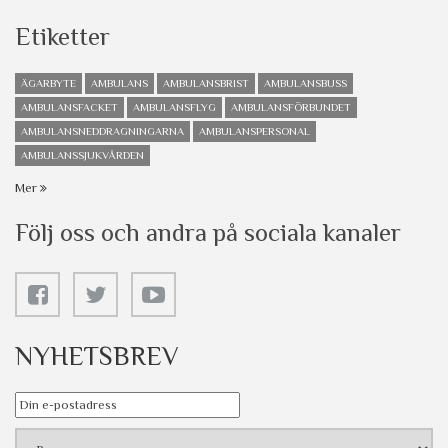
Etiketter
ÄGARBYTE
AMBULANS
AMBULANSBRIST
AMBULANSBUSS
AMBULANSFACKET
AMBULANSFLYG
AMBULANSFÖRBUNDET
AMBULANSNEDDRAGNINGARNA
AMBULANSPERSONAL
AMBULANSSJUKVÅRDEN
Mer
Följ oss och andra på sociala kanaler
NYHETSBREV