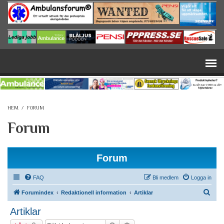
Hoppa till huvudinnehåll
HEM
/
FORUM
Forum