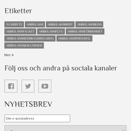
Etiketter
ÄGARBYTE
AMBULANS
AMBULANSBRIST
AMBULANSBUSS
AMBULANSFACKET
AMBULANSFLYG
AMBULANSFÖRBUNDET
AMBULANSNEDDRAGNINGARNA
AMBULANSPERSONAL
AMBULANSSJUKVÅRDEN
Mer
Följ oss och andra på sociala kanaler
NYHETSBREV