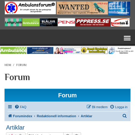
Hoppa till huvudinnehåll
HEM
/
FORUM
Forum