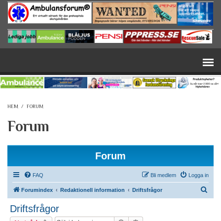
Hoppa till huvudinnehåll
HEM
/
FORUM
Forum