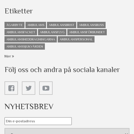
Etiketter
ÄGARBYTE
AMBULANS
AMBULANSBRIST
AMBULANSBUSS
AMBULANSFACKET
AMBULANSFLYG
AMBULANSFÖRBUNDET
AMBULANSNEDDRAGNINGARNA
AMBULANSPERSONAL
AMBULANSSJUKVÅRDEN
Mer
Följ oss och andra på sociala kanaler
NYHETSBREV