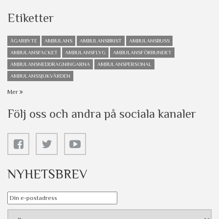
Etiketter
ÄGARBYTE
AMBULANS
AMBULANSBRIST
AMBULANSBUSS
AMBULANSFACKET
AMBULANSFLYG
AMBULANSFÖRBUNDET
AMBULANSNEDDRAGNINGARNA
AMBULANSPERSONAL
AMBULANSSJUKVÅRDEN
Mer
Följ oss och andra på sociala kanaler
NYHETSBREV