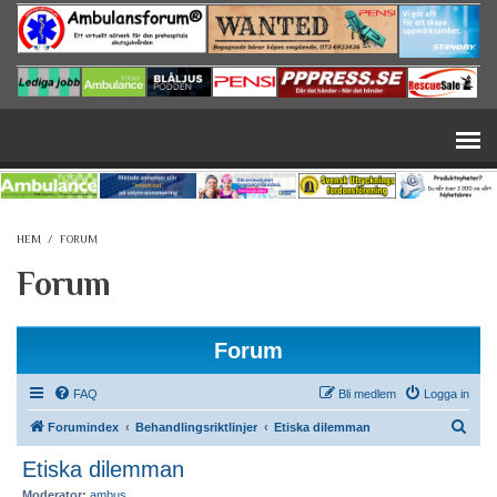
Hoppa till huvudinnehåll
HEM
/
FORUM
Forum