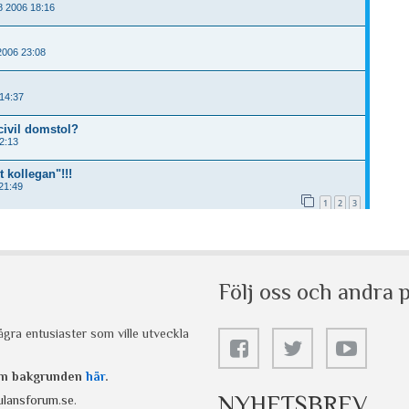
Följ oss och andra p
gra entusiaster som ville utveckla
 om bakgrunden
här
.
NYHETSBREV
lansforum.se
.