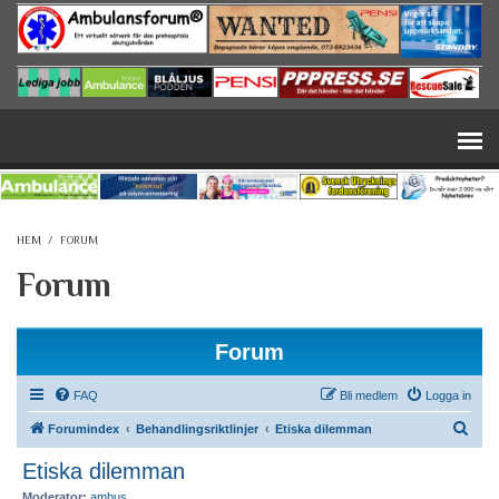
Hoppa till huvudinnehåll
HEM
/
FORUM
Forum