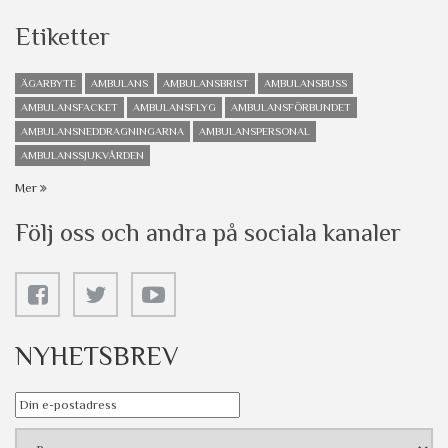
Etiketter
ÄGARBYTE
AMBULANS
AMBULANSBRIST
AMBULANSBUSS
AMBULANSFACKET
AMBULANSFLYG
AMBULANSFÖRBUNDET
AMBULANSNEDDRAGNINGARNA
AMBULANSPERSONAL
AMBULANSSJUKVÅRDEN
Mer
Följ oss och andra på sociala kanaler
NYHETSBREV