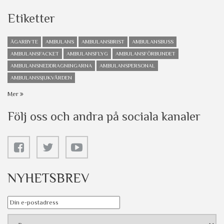
Etiketter
ÄGARBYTE
AMBULANS
AMBULANSBRIST
AMBULANSBUSS
AMBULANSFACKET
AMBULANSFLYG
AMBULANSFÖRBUNDET
AMBULANSNEDDRAGNINGARNA
AMBULANSPERSONAL
AMBULANSSJUKVÅRDEN
Mer
Följ oss och andra på sociala kanaler
NYHETSBREV