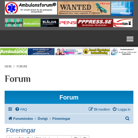
Hoppa till huvudinnehåll
HEM
/
FORUM
Forum