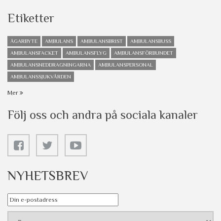
Etiketter
ÄGARBYTE
AMBULANS
AMBULANSBRIST
AMBULANSBUSS
AMBULANSFACKET
AMBULANSFLYG
AMBULANSFÖRBUNDET
AMBULANSNEDDRAGNINGARNA
AMBULANSPERSONAL
AMBULANSSJUKVÅRDEN
Mer
Följ oss och andra på sociala kanaler
NYHETSBREV