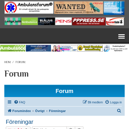
Hoppa till huvudinnehåll
HEM
/
FORUM
Forum