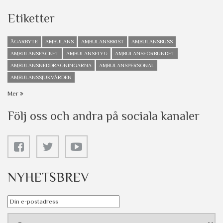
Etiketter
ÄGARBYTE
AMBULANS
AMBULANSBRIST
AMBULANSBUSS
AMBULANSFACKET
AMBULANSFLYG
AMBULANSFÖRBUNDET
AMBULANSNEDDRAGNINGARNA
AMBULANSPERSONAL
AMBULANSSJUKVÅRDEN
Mer
Följ oss och andra på sociala kanaler
NYHETSBREV