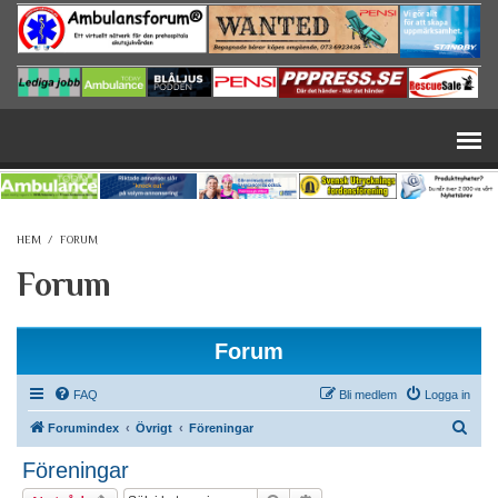
Hoppa till huvudinnehåll
HEM
/
FORUM
Forum