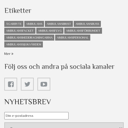
Etiketter
ÄGARBYTE
AMBULANS
AMBULANSBRIST
AMBULANSBUSS
AMBULANSFACKET
AMBULANSFLYG
AMBULANSFÖRBUNDET
AMBULANSNEDDRAGNINGARNA
AMBULANSPERSONAL
AMBULANSSJUKVÅRDEN
Mer
Följ oss och andra på sociala kanaler
NYHETSBREV