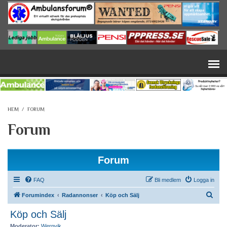
Hoppa till huvudinnehåll
HEM
/
FORUM
Forum