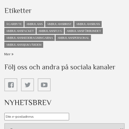
Etiketter
ÄGARBYTE
AMBULANS
AMBULANSBRIST
AMBULANSBUSS
AMBULANSFACKET
AMBULANSFLYG
AMBULANSFÖRBUNDET
AMBULANSNEDDRAGNINGARNA
AMBULANSPERSONAL
AMBULANSSJUKVÅRDEN
Mer
Följ oss och andra på sociala kanaler
NYHETSBREV