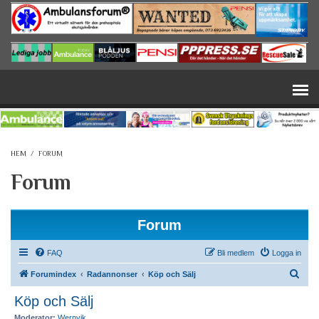
Hoppa till huvudinnehåll
HEM
/
FORUM
Forum