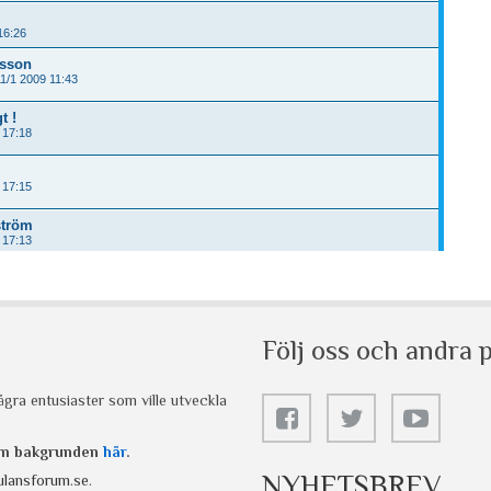
Följ oss och andra p
gra entusiaster som ville utveckla
 om bakgrunden
här
.
NYHETSBREV
lansforum.se
.