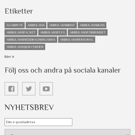
Etiketter
ÄGARBYTE
AMBULANS
AMBULANSBRIST
AMBULANSBUSS
AMBULANSFACKET
AMBULANSFLYG
AMBULANSFÖRBUNDET
AMBULANSNEDDRAGNINGARNA
AMBULANSPERSONAL
AMBULANSSJUKVÅRDEN
Mer
Följ oss och andra på sociala kanaler
NYHETSBREV