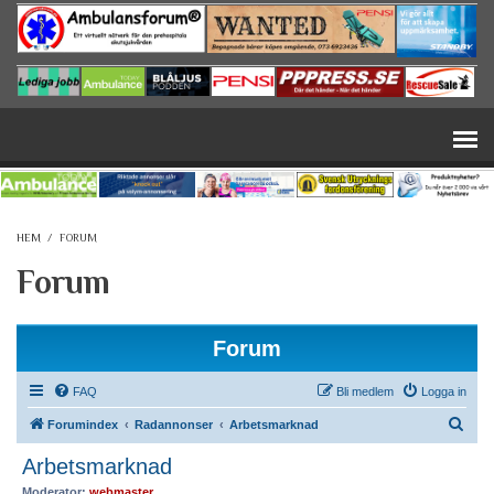
Hoppa till huvudinnehåll
HEM
/
FORUM
Forum