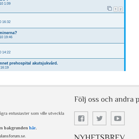
Följ oss och andra p
gra entusiaster som ville utveckla
 om bakgrunden
här
.
NYHETSBREV
lansforum.se
.