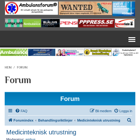
Hoppa till huvudinnehåll
HEM
/
FORUM
Forum