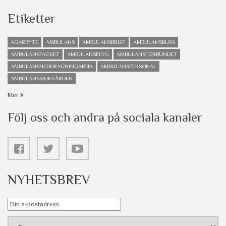
Etiketter
ÄGARBYTE
AMBULANS
AMBULANSBRIST
AMBULANSBUSS
AMBULANSFACKET
AMBULANSFLYG
AMBULANSFÖRBUNDET
AMBULANSNEDDRAGNINGARNA
AMBULANSPERSONAL
AMBULANSSJUKVÅRDEN
Mer
Följ oss och andra på sociala kanaler
NYHETSBREV